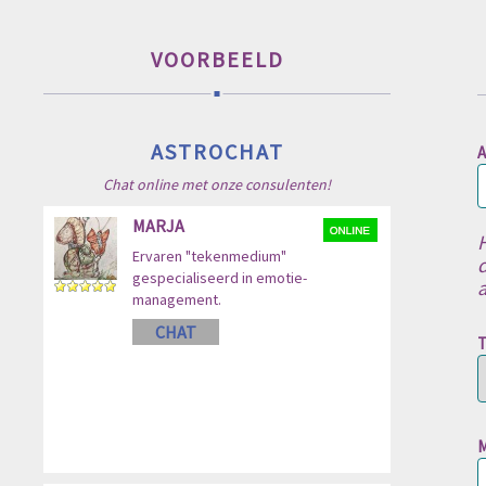
VOORBEELD
A
H
d
T
M