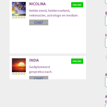
B
H
A
A
c