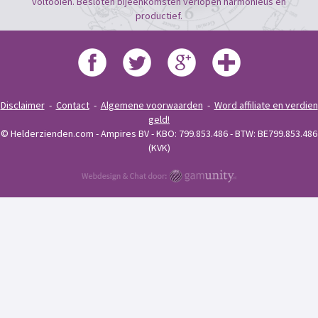
voltooien. Besloten bijeenkomsten verlopen harmonieus en
productief.
Disclaimer
-
Contact
-
Algemene voorwaarden
-
Word affiliate en verdien
geld!
© Helderzienden.com - Ampires BV - KBO: 799.853.486 - BTW: BE799.853.486
(KVK)