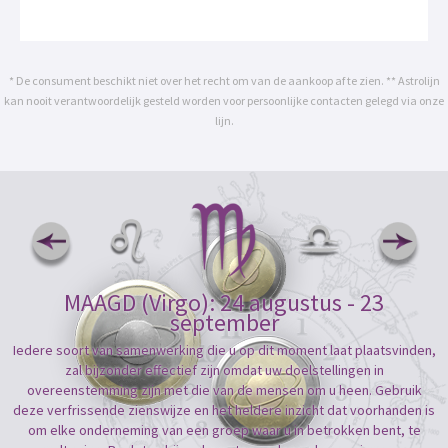
* De consument beschikt niet over het recht om van de aankoop af te zien. ** Astrolijn
kan nooit verantwoordelijk gesteld worden voor persoonlijke contacten gelegd via onze
lijn.
MAAGD (Virgo): 24 augustus - 23
september
Iedere soort van samenwerking die u op dit moment laat plaatsvinden,
zal bijzonder effectief zijn omdat uw doelstellingen in
overeenstemming zijn met die van de mensen om u heen. Gebruik
deze verfrissende zienswijze en het heldere inzicht dat voorhanden is
om elke onderneming van een groep waar u in betrokken bent, te