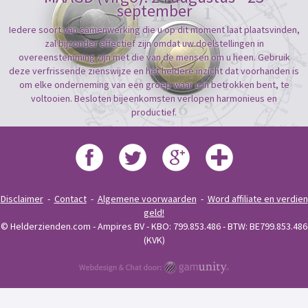
september
Iedere soort van samenwerking die u op dit moment laat plaatsvinden,
zal bijzonder effectief zijn omdat uw doelstellingen in
overeenstemming zijn met die van de mensen om u heen. Gebruik
deze verfrissende zienswijze en het heldere inzicht dat voorhanden is
om elke onderneming van een groep waar u in betrokken bent, te
voltooien. Besloten bijeenkomsten verlopen harmonieus en
productief.
Disclaimer
-
Contact
-
Algemene voorwaarden
-
Word affiliate en verdien
geld!
© Helderzienden.com - Ampires BV - KBO: 799.853.486 - BTW: BE799.853.486
(KVK)