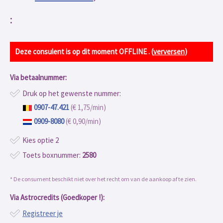
:
Deze consulent is op dit moment OFFLINE . (
verversen
)
Via betaalnummer:
Druk op het gewenste nummer:
0907-47.421
(€ 1,75/min)
0909-8080
(€ 0,90/min)
Kies optie 2
Toets boxnummer:
2580
* De consument beschikt niet over het recht om van de aankoop af te zien.
Via Astrocredits (Goedkoper !):
Registreer je